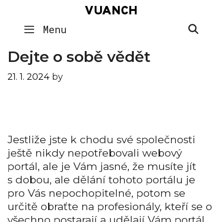
Skip
VUANCH
to
SEA
Menu
content
Dejte o sobě vědět
21. 1. 2024
by
Jestliže jste k chodu své společnosti
ještě nikdy nepotřebovali webový
portál, ale je Vám jasné, že musíte jít
s dobou, ale dělání tohoto portálu je
pro Vás nepochopitelné, potom se
určitě obraťte na profesionály, kteří se o
všechno postarají a udělají Vám portál,