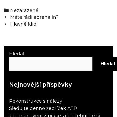
Categories
Nezařazené
Post
Máte rádi adrenalin?
navigation
Hlavně klid
Hledat
Hledat
Nejnovější příspěvky
Rekonstrukce s nálezy
Sledujte denně žebříček ATP
Jdete unaveni z práce, a potřebujete si