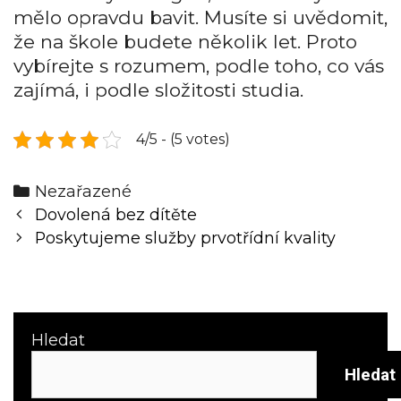
mělo opravdu bavit. Musíte si uvědomit,
že na škole budete několik let. Proto
vybírejte s rozumem, podle toho, co vás
zajímá, i podle složitosti studia.
4/5 - (5 votes)
Categories
Nezařazené
Post
Dovolená bez dítěte
navigation
Poskytujeme služby prvotřídní kvality
Hledat
Hledat