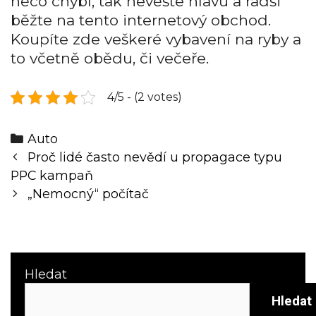
něco chybí, tak nevěšte hlavu a radši
běžte na tento internetový obchod.
Koupíte zde veškeré vybavení na ryby a
to včetně obědu, či večeře.
4/5 - (2 votes)
Categories
Auto
Post
Proč lidé často nevědí u propagace typu
navigation
PPC kampaň
„Nemocný“ počítač
Hledat
Hledat