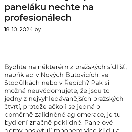
paneláku nechte na
profesionálech
18. 10. 2024
by
Bydlíte na některém z pražských sídlišť,
například v Nových Butovicích, ve
Stodůlkách nebo v Řepích? Pak si
možná neuvědomujete, že jsou to
jedny z nejvyhledávanějších pražských
čtvrtí, protože ačkoli se jedná o
poměrně zalidněné aglomerace, je tu
bydlení značně poklidné. Panelové
domy poskytují mnohem více klidu a