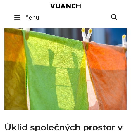
Skip
VUANCH
to
SEA
Menu
content
Úklid společných prostor v