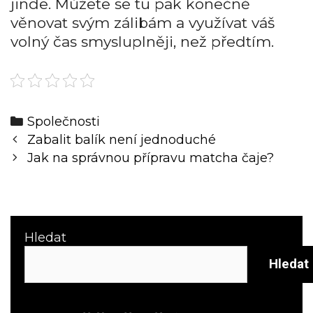
jinde. Můžete se tu pak konečně
věnovat svým zálibám a využívat váš
volný čas smysluplněji, než předtím.
Categories
Společnosti
Post
Zabalit balík není jednoduché
navigation
Jak na správnou přípravu matcha čaje?
Hledat
Hledat