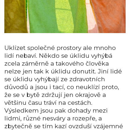
Uklízet společné prostory ale mnoho
lidí nebaví. Někdo se úklidu vyhýbá
zcela záměrně a takového člověka
nelze jen tak k úklidu donutit. Jiní lidé
se úklidu vyhýbají ze zdravotních
důvodů a jsou i tací, co neuklízí proto,
že se v bytě zdržují jen okrajově a
většinu času tráví na cestách.
Výsledkem jsou pak dohady mezi
lidmi, různé nesváry a rozepře, a
zbytečně se tím kazí ovzduší vzájemné