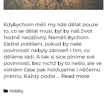
Kdybychom měli my lidé dělat pouze
to, co se dělat musí, byl by náš život
hodně nezáživný. Neměli bychom
žádné potěšení, pokud by naše
povinnosti nebyly zároveň i tím, co
děláme rádi. A tak si sice plníme své
povinnosti, bez nichž by to nešlo, ale ve
volném čase pak holdujeme i něčemu
A
jinému. Každý podle …
Read more
co
baví
Categories
Hobby
vás?