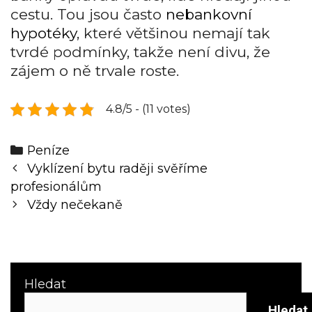
cestu. Tou jsou často
nebankovní
hypotéky
, které většinou nemají tak
tvrdé podmínky, takže není divu, že
zájem o ně trvale roste.
4.8/5 - (11 votes)
Categories
Peníze
Post
Vyklízení bytu raději svěříme
navigation
profesionálům
Vždy nečekaně
Hledat
Hledat