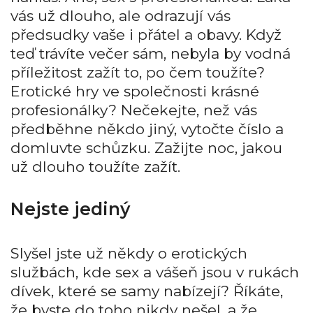
vás už dlouho, ale odrazují vás
předsudky vaše i přátel a obavy. Když
teď trávíte večer sám, nebyla by vodná
příležitost zažít to, po čem toužíte?
Erotické hry ve společnosti krásné
profesionálky? Nečekejte, než vás
předběhne někdo jiný, vytočte číslo a
domluvte schůzku. Zažijte noc, jakou
už dlouho toužíte zažít.
Nejste jediný
Slyšel jste už někdy o erotických
službách, kde sex a vášeň jsou v rukách
dívek, které se samy nabízejí? Říkáte,
že byste do toho nikdy nešel, a že