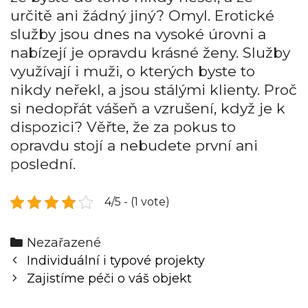
určitě ani žádný jiný? Omyl. Erotické
služby jsou dnes na vysoké úrovni a
nabízejí je opravdu krásné ženy. Služby
využívají i muži, o kterých byste to
nikdy neřekl, a jsou stálými klienty. Proč
si nedopřát vášeň a vzrušení, když je k
dispozici? Věřte, že za pokus to
opravdu stojí a nebudete první ani
poslední.
4/5 - (1 vote)
Categories
Nezařazené
Post
Individuální i typové projekty
navigation
Zajistíme péči o váš objekt