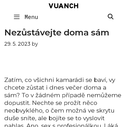
Skip
VUANCH
to
SEA
Menu
content
Nezůstávejte doma sám
29. 5. 2023
by
Zatím, co všichni kamarádi se baví, vy
chcete zůstat i dnes večer doma a
sám? To v žádném případě nemůžeme
dopustit. Nechte se prožít něco
neobvyklého, o čem možná ve skrytu
duše sníte, ale bojíte se to vyslovit
nahlas. Ano,
sex
s profesionálkou. Láká