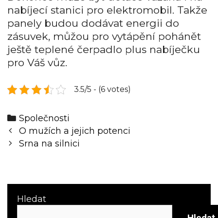
nabíjecí stanici pro elektromobil. Takže
panely budou dodávat energii do
zásuvek, můžou pro vytápění pohánět
ještě teplené čerpadlo plus nabíječku
pro Váš vůz.
3.5/5 - (6 votes)
Categories
Společnosti
Post
O mužích a jejich potenci
navigation
Srna na silnici
Hledat
Hledat