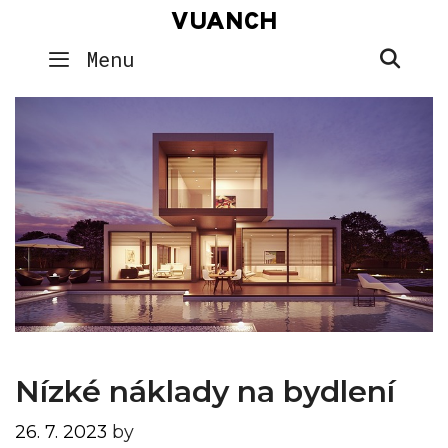
Skip
VUANCH
to
SEA
Menu
content
Nízké náklady na bydlení
26. 7. 2023
by