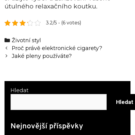
útulného relaxačního koutku.
3.2/5 - (6 votes)
Categories
Životní styl
Post
Proč právě elektronické cigarety?
navigation
Jaké pleny používáte?
Hledat
Hledat
Nejnovější příspěvky