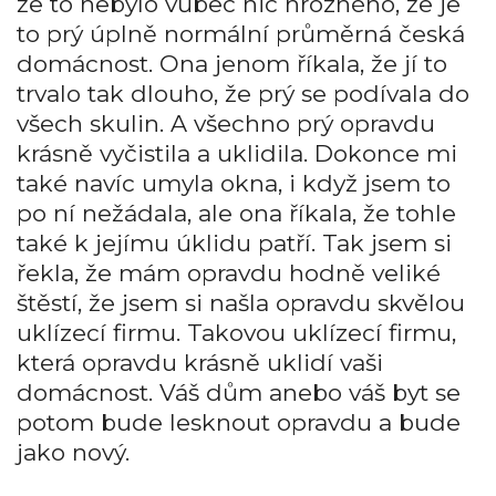
že to nebylo vůbec nic hrozného, že je
to prý úplně normální průměrná česká
domácnost. Ona jenom říkala, že jí to
trvalo tak dlouho, že prý se podívala do
všech skulin. A všechno prý opravdu
krásně vyčistila a uklidila. Dokonce mi
také navíc umyla okna, i když jsem to
po ní nežádala, ale ona říkala, že tohle
také k jejímu úklidu patří. Tak jsem si
řekla, že mám opravdu hodně veliké
štěstí, že jsem si našla opravdu skvělou
uklízecí firmu. Takovou uklízecí firmu,
která opravdu krásně uklidí vaši
domácnost. Váš dům anebo váš byt se
potom bude lesknout opravdu a bude
jako nový.