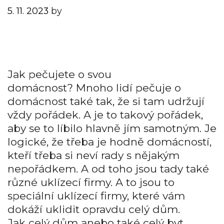
5. 11. 2023
by
Jak pečujete o svou
domácnost? Mnoho lidí pečuje o
domácnost také tak, že si tam udržují
vždy pořádek. A je to takový pořádek,
aby se to líbilo hlavně jím samotným. Je
logické, že třeba je hodně domácností,
kteří třeba si neví rady s nějakým
nepořádkem. A od toho jsou tady také
různé uklízecí firmy. A to jsou to
speciální uklízecí firmy, které vám
dokáží uklidit opravdu celý dům.
Jak celý dům anebo také celý byt.