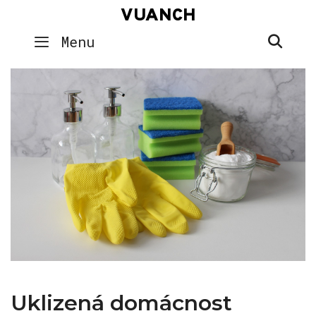
Skip
VUANCH
to
SEA
Menu
content
Uklizená domácnost