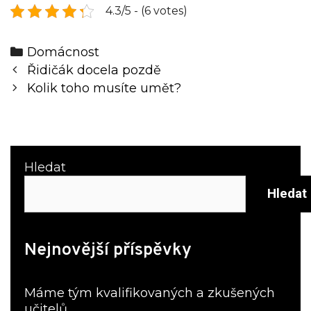
4.3/5 - (6 votes)
Categories
Domácnost
Post
Řidičák docela pozdě
navigation
Kolik toho musíte umět?
Hledat
Hledat
Nejnovější příspěvky
Máme tým kvalifikovaných a zkušených
učitelů