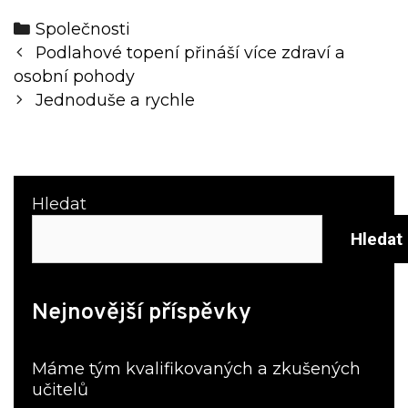
Categories
Společnosti
Post
Podlahové topení přináší více zdraví a
navigation
osobní pohody
Jednoduše a rychle
Hledat
Hledat
Nejnovější příspěvky
Máme tým kvalifikovaných a zkušených
učitelů